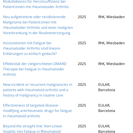
Risikofaktoren für Herzinsuffizienz bei
Patient:innen mit rheumatoider Arthritis
Neu aufgetretene oder rezidivierende
2025
RhK, Wiesbaden
Malignome bei Patient:innen mit
rheumatoider Arthritis und einer malignen
Vorerkrankung in der Routineversorgung
Assoziationen mit Fatigue bei
2025
RhK, Wiesbaden
rheumatoider Arthritis sind lineare
Erklärungen zu einfach gedacht?
Effektivität der zielgerichteten DMARD
2025
RhK, Wiesbaden
Therapie bei Fatigue in rheumatoider
Arthritis
New incident or recurrent malignancies in
2025
EULAR,
patients with rheumatoid arthritis and a
Barcelona
history of malignancy in routine care
Effectiveness of targeted disease-
2025
EULAR,
modifying antirheumatic drugs for fatigue
Barcelona
in rheumatoid arthritis
Beyond the straight line: Non-Linear
2025
EULAR,
Insights into Fatigue in Rheumatoid
Barcelona