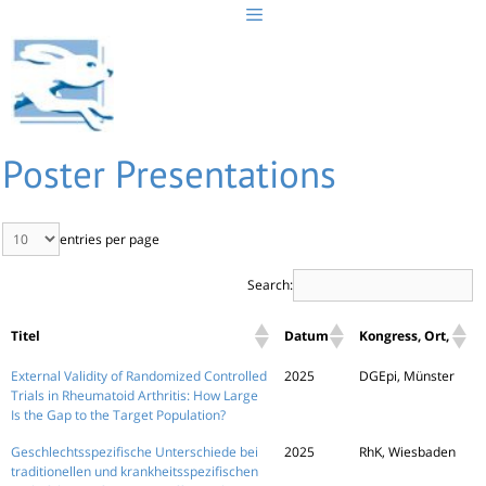
Skip
to
content
Poster Presentations
entries per page
Search:
Titel
Datum
Kongress, Ort,
External Validity of Randomized Controlled
2025
DGEpi, Münster
Trials in Rheumatoid Arthritis: How Large
Is the Gap to the Target Population?
Geschlechtsspezifische Unterschiede bei
2025
RhK, Wiesbaden
traditionellen und krankheitsspezifischen