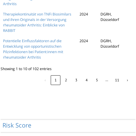
Arthritis
Therapiekontinuität von TNFi Biosimilars
2024
DGRH,
und ihren Originals in der Versorgung
Düsseldorf
rheumatoider Arthritis: Einblicke von
RABBIT
Potentielle Einflussfaktoren auf die
2024
DGRH,
Entwicklung von opportunistischen
Düsseldorf
Pilzinfektionen bei Patient:innen mit
rheumatoider Arthritis
Showing 1 to 10 of 102 entries
…
‹
1
2
3
4
5
11
›
Risk Score