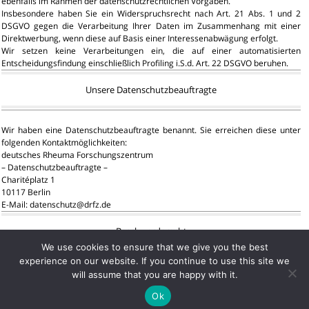
ebenfalls im Rahmen der datenschutzrechtlichen Vorgaben.
Insbesondere haben Sie ein Widerspruchsrecht nach Art. 21 Abs. 1 und 2
DSGVO gegen die Verarbeitung Ihrer Daten im Zusammenhang mit einer
Direktwerbung, wenn diese auf Basis einer Interessenabwägung erfolgt.
Wir setzen keine Verarbeitungen ein, die auf einer automatisierten
Entscheidungsfindung einschließlich Profiling i.S.d. Art. 22 DSGVO beruhen.
Unsere Datenschutzbeauftragte
Wir haben eine Datenschutzbeauftragte benannt. Sie erreichen diese unter
folgenden Kontaktmöglichkeiten:
deutsches Rheuma Forschungszentrum
– Datenschutzbeauftragte –
Charitéplatz 1
10117 Berlin
E-Mail: datenschutz@drfz.de
Beschwerderecht
We use cookies to ensure that we give you the best
experience on our website. If you continue to use this site we
Sie haben das Recht, sich über die Verarbeitung personenbezogenen Daten
will assume that you are happy with it.
durch uns bei einer Aufsichtsbehörde für den Datenschutz zu beschweren.
Ok
Stand: 04.06.2019